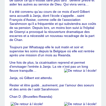
de savoir ce qu’il voulait faire plus tard : devenir prêtre et
aider les autres au service de Dieu. Qui vivra verra…
Il a été convenu qu’au cours de ce mois d’avril Gilbert
sera accueilli à Janja, dont l’école s’appelle…saint
François d’Assise, comme celle de l’association
Sarahmoon qu’il a fréquentée et qui subviendra aux coûts
de sa pension. Depuis lors, un moins bon suivi à l’hôpital
de Gisenyi a provoqué la réouverture dramatique des
escarres et a nécessité un nouveau recadrage de la part
de Chan.
Toujours par Whatsapp elle le suit matin et soir et
supervise les soins depuis la Belgique où elle est rentrée
après une mission d’un mois au Rwanda.
Une fois de plus, la cicatrisation reprend et permet
d’envisager l’entrée à Janja. La vie n’est pas un long
fleuve tranquille…
Janja, où Gilbert est attendu.
Rester et être guidé...autrement, par l’amour des soeurs
et des amis de l asbl Sarahmoon
Chan D. (Bruxelles-Rwanda)