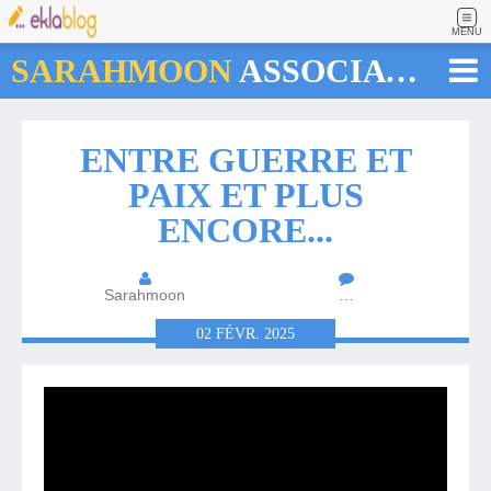
MENU
SARAHMOON
ASSOCIATION
ENTRE GUERRE ET
PAIX ET PLUS
ENCORE...
Sarahmoon
…
02
FÉVR.
2025