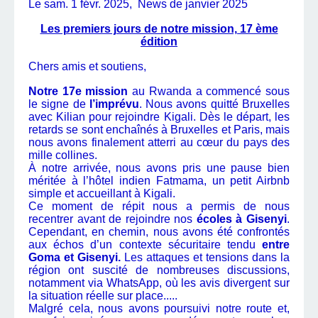
Le sam. 1 févr. 2025, News de janvier 2025
Les premiers jours de notre mission, 17 ème
édition
Chers amis et soutiens,
Notre 17e mission
au Rwanda a commencé sous
le signe de
l’imprévu
. Nous avons quitté Bruxelles
avec Kilian pour rejoindre Kigali. Dès le départ, les
retards se sont enchaînés à Bruxelles et Paris, mais
nous avons finalement atterri au cœur du pays des
mille collines.
À notre arrivée, nous avons pris une pause bien
méritée à l’hôtel indien Fatmama, un petit Airbnb
simple et accueillant à Kigali.
Ce moment de répit nous a permis de nous
recentrer avant de rejoindre nos
écoles à Gisenyi
.
Cependant, en chemin, nous avons été confrontés
aux échos d’un contexte sécuritaire tendu
entre
Goma et Gisenyi.
Les attaques et tensions dans la
région ont suscité de nombreuses discussions,
notamment via WhatsApp, où les avis divergent sur
la situation réelle sur place.....
Malgré cela, nous avons poursuivi notre route et,