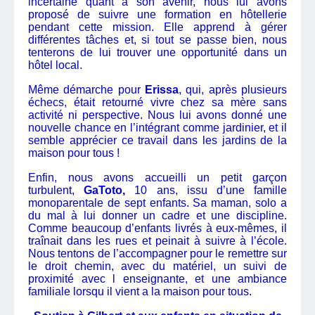
incertaine quant à son avenir, nous lui avons
proposé de suivre une formation en hôtellerie
pendant cette mission. Elle apprend à gérer
différentes tâches et, si tout se passe bien, nous
tenterons de lui trouver une opportunité dans un
hôtel local.
Même démarche pour
Erissa
, qui, après plusieurs
échecs, était retourné vivre chez sa mère sans
activité ni perspective. Nous lui avons donné une
nouvelle chance en l’intégrant comme jardinier, et il
semble apprécier ce travail dans les jardins de la
maison pour tous !
Enfin, nous avons accueilli un petit garçon
turbulent,
GaToto,
10 ans, issu d’une famille
monoparentale de sept enfants. Sa maman, solo a
du mal à lui donner un cadre et une discipline.
Comme beaucoup d’enfants livrés à eux-mêmes, il
traînait dans les rues et peinait à suivre à l’école.
Nous tentons de l’accompagner pour le remettre sur
le droit chemin, avec du matériel, un suivi de
proximité avec l enseignante, et une ambiance
familiale lorsqu il vient a la maison pour tous.