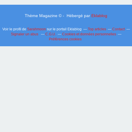
Thème Magazine © - Hébergé par
Eklablog
Voir le profil de
Sarahmoon
sur le portail Eklablog
Top articles
Contact
Signaler un abus
C.G.U.
Cookies et données personnelles
Préférences cookies