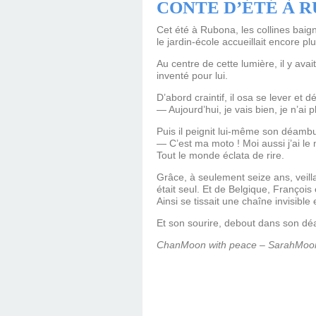
CONTE D’ÉTÉ À 
Cet été à Rubona, les collines baig
le jardin-école accueillait encore plu
Au centre de cette lumière, il y ava
inventé pour lui.
D’abord craintif, il osa se lever et d
— Aujourd’hui, je vais bien, je n’ai p
Puis il peignit lui-même son déambu
— C’est ma moto ! Moi aussi j’ai le 
Tout le monde éclata de rire.
Grâce, à seulement seize ans, veill
était seul. Et de Belgique, François
Ainsi se tissait une chaîne invisibl
Et son sourire, debout dans son déam
ChanMoon with peace – SarahMoon 