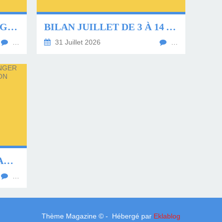
NOUS ALLONS PERDRE GILBERT!
BILAN JUILLET DE 3 À 14 ANS AU KIVU!
…
31 Juillet 2026
…
FABRIQUER UN CHAPEAU OU MANGER DES TOMATES THAT S THE QUESTION
…
Thème Magazine © - Hébergé par
Eklablog