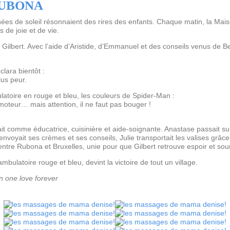
RUBONA
nées de soleil résonnaient des rires des enfants. Chaque matin, la Maiso
s de joie et de vie.
it Gilbert. Avec l’aide d’Aristide, d’Emmanuel et des conseils venus de 
éclara bientôt :
lus peur.
latoire en rouge et bleu, les couleurs de Spider-Man :
moteur… mais attention, il ne faut pas bouger !
ait comme éducatrice, cuisinière et aide-soignante. Anastase passait su
 envoyait ses crèmes et ses conseils, Julie transportait les valises grâce
e entre Rubona et Bruxelles, unie pour que Gilbert retrouve espoir et sour
bulatoire rouge et bleu, devint la victoire de tout un village.
one love forever