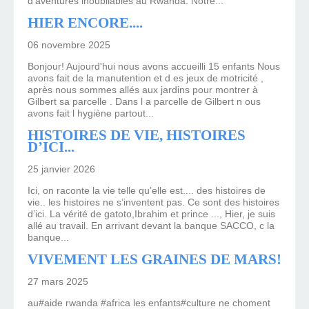
d'aventures inoubliables au Rwanda. Notre...
HIER ENCORE....
06 novembre 2025
Bonjour! Aujourd'hui nous avons accueilli 15 enfants Nous
avons fait de la manutention et d es jeux de motricité ,
après nous sommes allés aux jardins pour montrer à
Gilbert sa parcelle . Dans l a parcelle de Gilbert n ous
avons fait l hygiène partout...
HISTOIRES DE VIE, HISTOIRES
D’ICI...
25 janvier 2026
Ici, on raconte la vie telle qu’elle est.... des histoires de
vie.. les histoires ne s’inventent pas. Ce sont des histoires
d’ici. La vérité de gatoto,Ibrahim et prince ..., Hier, je suis
allé au travail. En arrivant devant la banque SACCO, c la
banque...
VIVEMENT LES GRAINES DE MARS!
27 mars 2025
au#aide rwanda #africa les enfants#culture ne choment