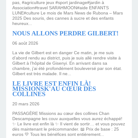
pas, #agriculture jeux #sport jardinage#jardin à
Association#travel SARAHMOON#aide ENFANTS
LUNE#culture Le mois de Mars News de Rubona – Mars
2025 Des souris, des cannes à sucre et des enfants
heureux...
NOUS ALLONS PERDRE GILBERT!
06 août 2026
La vie de Gilbert est en danger Ce matin, je me suis
d’abord rendu au district, puis je suis allé rendre visite à
Gilbert à l’hôpital de Gisenyi. En arrivant dans sa
chambre, j’ai été profondément bouleversé par son état.
Gilbert est très malade. Il ne...
LE LIVRE EST ENFIN LÀ!
MISSIONSK'AU CŒUR DES
COLLINES
20 mars 2026
PASSAGÈRE Missions au cœur des collines Chan
Descampagne les couv auxquelles vous aurez échappé!
✨ Le livre est enfin là ✨ Il vient de sortir… et vous pouvez
dès maintenant le précommander. 📖 Prix de base : 25
euros 💛 Tous les bénéfices sont entièrement...