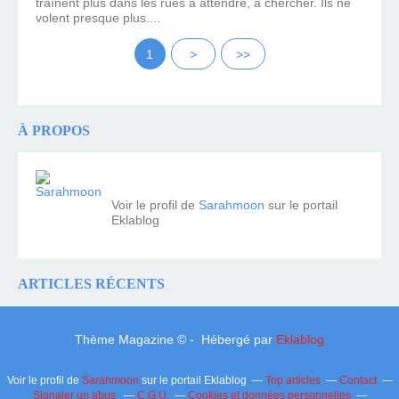
traînent plus dans les rues à attendre, à chercher. Ils ne
volent presque plus....
1
>
>>
À PROPOS
Voir le profil de
Sarahmoon
sur le portail
Eklablog
ARTICLES RÉCENTS
Thème Magazine © - Hébergé par
Eklablog
Voir le profil de
Sarahmoon
sur le portail Eklablog
Top articles
Contact
Signaler un abus
C.G.U.
Cookies et données personnelles