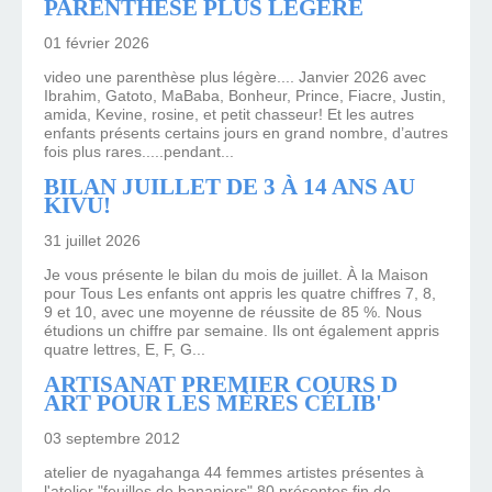
PARENTHÈSE PLUS LÉGÈRE
01 février 2026
video une parenthèse plus légère.... Janvier 2026 avec
Ibrahim, Gatoto, MaBaba, Bonheur, Prince, Fiacre, Justin,
amida, Kevine, rosine, et petit chasseur! Et les autres
enfants présents certains jours en grand nombre, d’autres
fois plus rares.....pendant...
BILAN JUILLET DE 3 À 14 ANS AU
KIVU!
31 juillet 2026
Je vous présente le bilan du mois de juillet. À la Maison
pour Tous Les enfants ont appris les quatre chiffres 7, 8,
9 et 10, avec une moyenne de réussite de 85 %. Nous
étudions un chiffre par semaine. Ils ont également appris
quatre lettres, E, F, G...
ARTISANAT PREMIER COURS D
ART POUR LES MÈRES CÉLIB'
03 septembre 2012
atelier de nyagahanga 44 femmes artistes présentes à
l'atelier "feuilles de bananiers" 80 présentes fin de