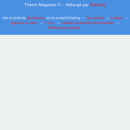
Thème Magazine © - Hébergé par
Eklablog
Voir le profil de
Sarahmoon
sur le portail Eklablog
Top articles
Contact
Signaler un abus
C.G.U.
Cookies et données personnelles
Préférences cookies