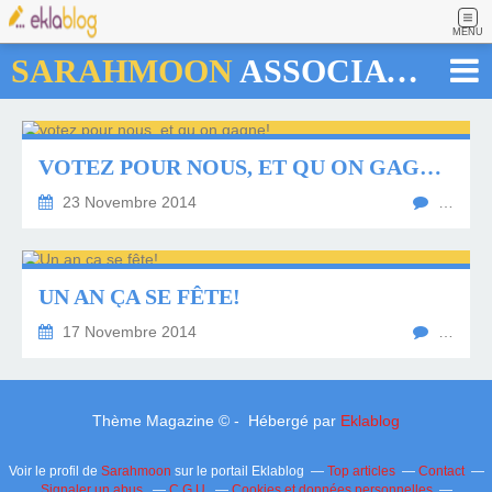
MENU
SARAHMOON
ASSOCIATION
VOTEZ POUR NOUS, ET QU ON GAGNE!
23 Novembre 2014
…
UN AN ÇA SE FÊTE!
17 Novembre 2014
…
Thème Magazine © - Hébergé par
Eklablog
Voir le profil de
Sarahmoon
sur le portail Eklablog
Top articles
Contact
Signaler un abus
C.G.U.
Cookies et données personnelles