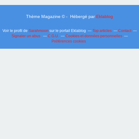
Thème Magazine © - Hébergé par
Eklablog
Voir le profil de
Sarahmoon
sur le portail Eklablog
Top articles
Contact
Signaler un abus
C.G.U.
Cookies et données personnelles
Préférences cookies