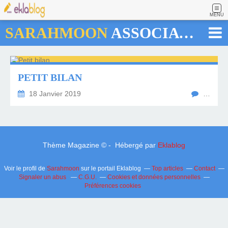
MENU
SARAHMOON
ASSOCIATION
PETIT BILAN
18 Janvier 2019
…
Thème Magazine © - Hébergé par
Eklablog
Voir le profil de
Sarahmoon
sur le portail Eklablog
Top articles
Contact
Signaler un abus
C.G.U.
Cookies et données personnelles
Préférences cookies