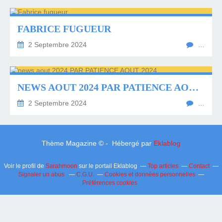
FABRICE FUGUEUR
2 Septembre 2024
…
NEWS AOUT 2024 PAR PATIENCE AOUT 2024
2 Septembre 2024
…
Thème Magazine © - Hébergé par
Eklablog
Voir le profil de
Sarahmoon
sur le portail Eklablog
Top articles
Contact
Signaler un abus
C.G.U.
Cookies et données personnelles
Préférences cookies