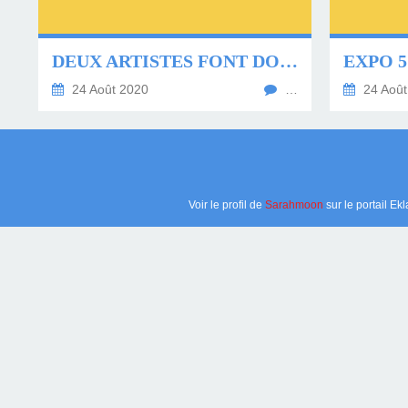
DEUX ARTISTES FONT DON À SARAH
EXPO 5
24 Août 2020
…
24 Août
Voir le profil de
Sarahmoon
sur le portail Ek