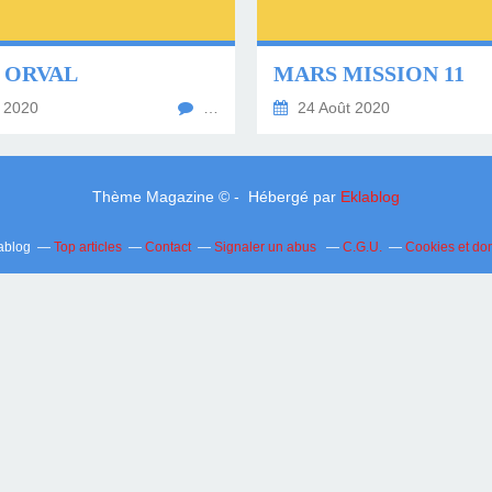
 ORVAL
MARS MISSION 11
 2020
…
24 Août 2020
Thème Magazine © - Hébergé par
Eklablog
lablog
Top articles
Contact
Signaler un abus
C.G.U.
Cookies et do