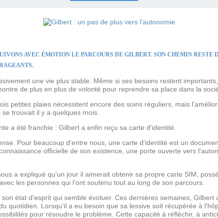
UIVONS AVEC ÉMOTION LE PARCOURS DE GILBERT. SON CHEMIN RESTE DI
URAGEANTS.
essivement une vie plus stable. Même si ses besoins restent importants
l montre de plus en plus de volonté pour reprendre sa place dans la soci
ois petites plaies nécessitent encore des soins réguliers, mais l'améliora
 se trouvait il y a quelques mois.
e a été franchie : Gilbert a enfin reçu sa carte d'identité.
mmense. Pour beaucoup d'entre nous, une carte d'identité est un document
onnaissance officielle de son existence, une porte ouverte vers l'auton
ous a expliqué qu'un jour il aimerait obtenir sa propre carte SIM, po
vec les personnes qui l'ont soutenu tout au long de son parcours.
 son état d'esprit qui semble évoluer. Ces dernières semaines, Gilbe
s du quotidien. Lorsqu'il a eu besoin que sa lessive soit récupérée à l'h
possibilités pour résoudre le problème. Cette capacité à réfléchir, à antic