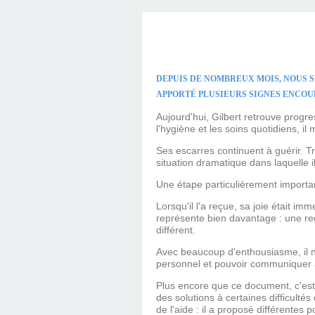
DEPUIS DE NOMBREUX MOIS, NOUS S
APPORTÉ PLUSIEURS SIGNES ENCO
Aujourd'hui, Gilbert retrouve progr
l'hygiène et les soins quotidiens, i
Ses escarres continuent à guérir. Tr
situation dramatique dans laquelle il
Une étape particulièrement important
Lorsqu'il l'a reçue, sa joie était i
représente bien davantage : une rec
différent.
Avec beaucoup d'enthousiasme, il n
personnel et pouvoir communiquer a
Plus encore que ce document, c'est
des solutions à certaines difficulté
de l'aide : il a proposé différentes 