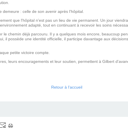
tion.
demeure : celle de son avenir après l'hôpital.
rement que l'hôpital n'est pas un lieu de vie permanent. Un jour viendr
 environnement adapté, tout en continuant à recevoir les soins nécessa
der le chemin déjà parcouru. Il y a quelques mois encore, beaucoup pen
, il possède une identité officielle, il participe davantage aux décisions
que petite victoire compte.
ières, leurs encouragements et leur soutien, permettent à Gilbert d'av
Retour à l'accueil