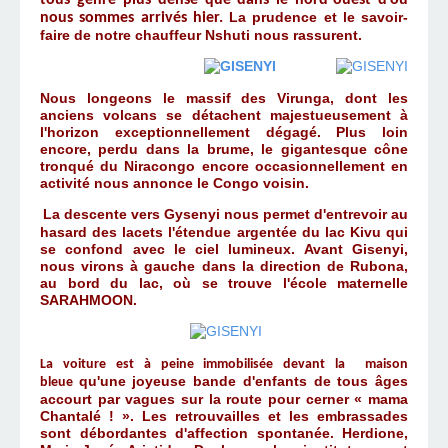
tous genre plus dense que dans le nord-ouest d'où
La prudence et le savoir-
nous sommes arrivés hier.
faire de notre chauffeur Nshuti nous rassurent.
Nous longeons le massif des Virunga, dont les
anciens volcans se détachent majestueusement à
l'horizon exceptionnellement dégagé. Plus loin
encore, perdu dans la brume, le gigantesque cône
tronqué du Niracongo encore occasionnellement en
activité nous annonce le Congo voisin.
La descente vers Gysenyi nous permet d'entrevoir au
hasard des lacets l'étendue argentée du lac Kivu qui
se confond avec le ciel lumineux. Avant Gisenyi,
nous virons à gauche dans la direction de Rubona,
au bord du lac, où se trouve l'école maternelle
SARAHMOON.
La
voiture
est à peine immobilisée devant la
maison
qu'une joyeuse bande d'enfants de tous âges
bleue
accourt par vagues sur la route pour cerner « mama
Chantalé ! ». Les retrouvailles et les embrassades
sont débordantes d'affection spontanée. Herdione,