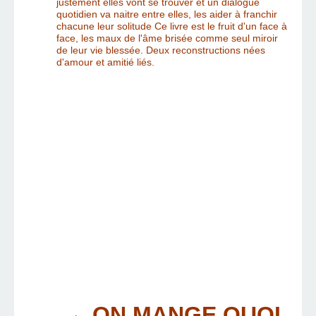
justement elles vont se trouver et un dialogue
quotidien va naitre entre elles, les aider à franchir
chacune leur solitude
Ce livre est le fruit d'un face à
face, les maux de l'âme brisée comme seul miroir
de leur vie blessée. Deux reconstructions nées
d'amour et amitié liés.
ON MANGE QUOI