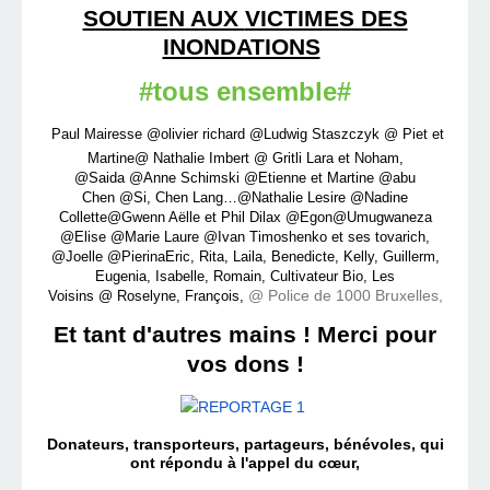
SOUTIEN AUX
VICTIMES DES
INONDATIONS
#
tous
ensemble#
Paul
Mairesse
@olivier richard
@Ludwig Staszczyk
@ Piet et
Martine
@ Nathalie Imbert @ Gritli Lara et Noham,
@Saida
@Anne Schimski
@Etienne et Martine @abu
Chen
@Si, Chen Lang…
@Nathalie Lesire
@Nadine
Collette
@Gwenn Aëlle et Phil Dilax @Egon@Umugwaneza
@Elise @Marie Laure
@Ivan Timoshenko et ses tovarich,
@Joelle @Pierina
Eric, Rita, Laila, Benedicte, Kelly, Guillerm,
Eugenia, Isabelle, Romain, Cultivateur Bio, Les
@ Police de 1000 Bruxelles,
Voisins
@
Roselyne, François,
Et tant d'autres mains !
Merci pour
vos dons !
Donateurs, transporteurs
, partageurs, bénévoles, q
ui
ont répondu à l'appel du cœur,