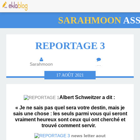
SARAHMOON
AS
REPORTAGE 3
Sarahmoon
…
17
AOÛT
2021
Albert Schweitzer a dit :
« Je ne sais pas quel sera votre destin, mais je
sais une chose : les seuls par
m
i
vous qui seront
vrai
m
ent heureux sont ceux qui ont cherché et
trouvé comment servir.
news letter aout