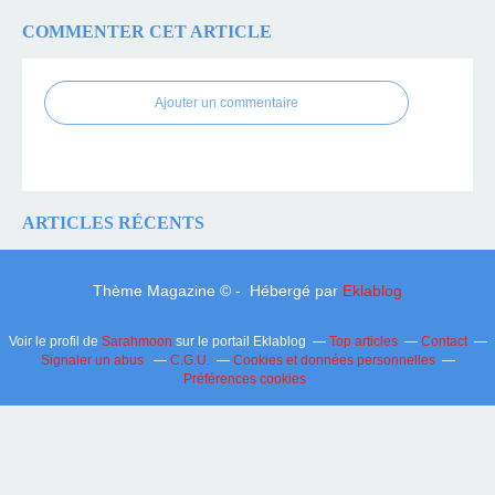
COMMENTER CET ARTICLE
Ajouter un commentaire
ARTICLES RÉCENTS
Thème Magazine © - Hébergé par
Eklablog
Voir le profil de
Sarahmoon
sur le portail Eklablog
Top articles
Contact
Signaler un abus
C.G.U.
Cookies et données personnelles
Préférences cookies